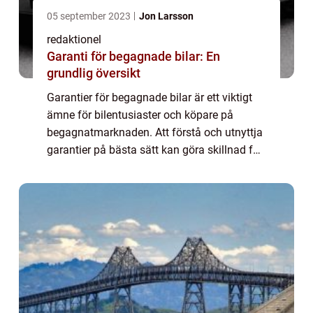
05 september 2023
Jon Larsson
redaktionel
Garanti för begagnade bilar: En
grundlig översikt
Garantier för begagnade bilar är ett viktigt
ämne för bilentusiaster och köpare på
begagnatmarknaden. Att förstå och utnyttja
garantier på bästa sätt kan göra skillnad för
både köparen och säljaren. I denna artikel
kommer vi att gå igenom vad garanti...