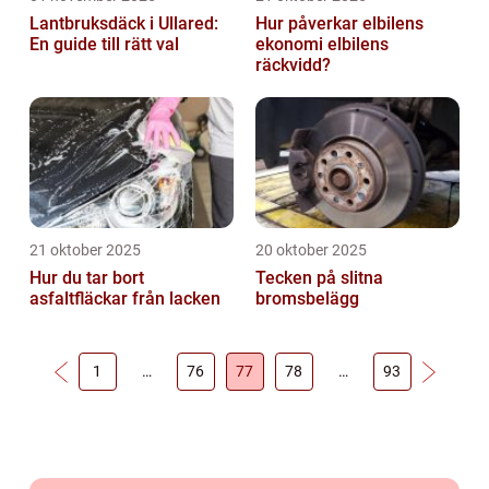
Lantbruksdäck i Ullared:
Hur påverkar elbilens
En guide till rätt val
ekonomi elbilens
räckvidd?
21 oktober 2025
20 oktober 2025
Hur du tar bort
Tecken på slitna
asfaltfläckar från lacken
bromsbelägg
1
…
76
77
78
…
93