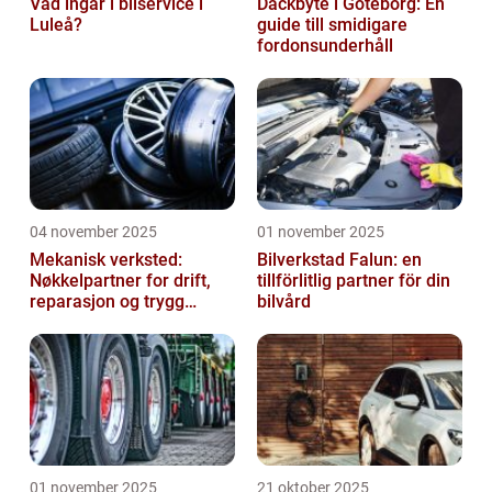
Vad ingår i bilservice i
Däckbyte i Göteborg: En
Luleå?
guide till smidigare
fordonsunderhåll
04 november 2025
01 november 2025
Mekanisk verksted:
Bilverkstad Falun: en
Nøkkelpartner for drift,
tillförlitlig partner för din
reparasjon og trygg
bilvård
produksjon
01 november 2025
21 oktober 2025