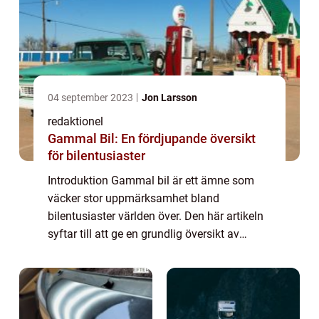
04 september 2023
Jon Larsson
redaktionel
Gammal Bil: En fördjupande översikt
för bilentusiaster
Introduktion Gammal bil är ett ämne som
väcker stor uppmärksamhet bland
bilentusiaster världen över. Den här artikeln
syftar till att ge en grundlig översikt av
gammal bil och dess olika aspekter. Vi
kommer att utforska vad det innebär, vilka
typer s...