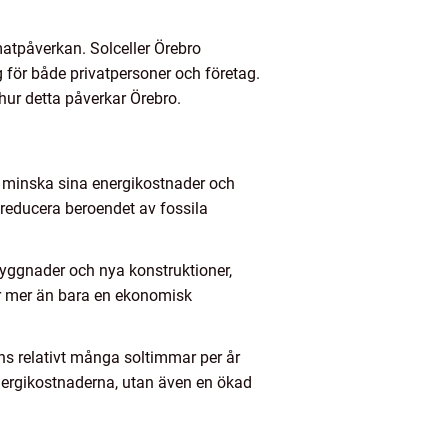
imatpåverkan. Solceller Örebro
g för både privatpersoner och företag.
h hur detta påverkar Örebro.
att minska sina energikostnader och
tt reducera beroendet av fossila
 byggnader och nya konstruktioner,
l är mer än bara en ekonomisk
ens relativt många soltimmar per år
energikostnaderna, utan även en ökad