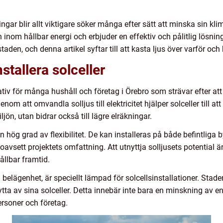
ingar blir allt viktigare söker många efter sätt att minska sin kl
 inom hållbar energi och erbjuder en effektiv och pålitlig lösnin
 staden, och denna artikel syftar till att kasta ljus över varför oc
stallera solceller
ernativ för många hushåll och företag i Örebro som strävar efter 
nom att omvandla solljus till elektricitet hjälper solceller till a
ljön, utan bidrar också till lägre elräkningar.
 hög grad av flexibilitet. De kan installeras på både befintliga
g oavsett projektets omfattning. Att utnyttja solljusets potentia
ållbar framtid.
belägenhet, är speciellt lämpad för solcellsinstallationer. Stad
tta av sina solceller. Detta innebär inte bara en minskning av 
rsoner och företag.