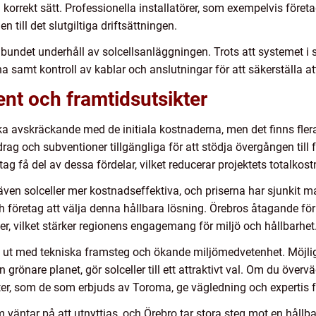
korrekt sätt. Professionella installatörer, som exempelvis föret
 till det slutgiltiga driftsättningen.
lbundet underhåll av solcellsanläggningen. Trots att systemet i s
 samt kontroll av kablar och anslutningar för att säkerställa att 
nt och framtidsutsikter
erka avskräckande med de initiala kostnaderna, men det finns fl
bidrag och subventioner tillgängliga för att stödja övergången till
ag få del av dessa fördelar, vilket reducerar projektets totalkost
r även solceller mer kostnadseffektiva, och priserna har sjunkit 
ch företag att välja denna hållbara lösning. Örebros åtagande för
er, vilket stärker regionens engagemang för miljö och hållbarhet
s ut med tekniska framsteg och ökande miljömedvetenhet. Möjlig
 grönare planet, gör solceller till ett attraktivt val. Om du övervä
ster, som de som erbjuds av Toroma, ge vägledning och expertis f
 väntar på att utnyttjas, och Örebro tar stora steg mot en hållba