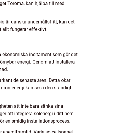
aget Toroma, kan hjälpa till med
ig är ganska underhållsfritt, kan det
allt fungerar effektivt.
era ekonomiska incitament som gör det
 förnybar energi. Genom att installera
nad.
markant de senaste åren. Detta ökar
 grön energi kan ses i den ständigt
.
heten att inte bara sänka sina
ger att integrera solenergi i ditt hem
ör en smidig installationsprocess.
r energiframtid. Varje solcellspanel