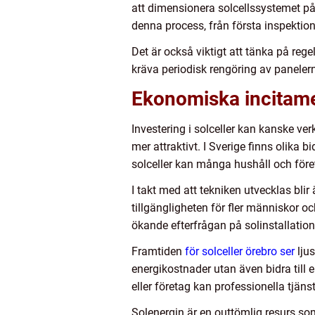
att dimensionera solcellssystemet på 
denna process, från första inspektionen
Det är också viktigt att tänka på rege
kräva periodisk rengöring av panelerna
Ekonomiska incitame
Investering i solceller kan kanske v
mer attraktivt. I Sverige finns olika 
solceller kan många hushåll och föret
I takt med att tekniken utvecklas bli
tillgängligheten för fler människor o
ökande efterfrågan på solinstallation
Framtiden
för solceller örebro ser
lju
energikostnader utan även bidra till en
eller företag kan professionella tjän
Solenergin är en outtömlig resurs som