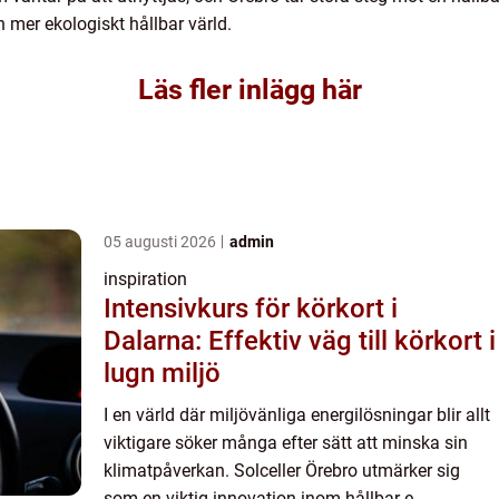
h mer ekologiskt hållbar värld.
Läs fler inlägg här
05 augusti 2026
admin
inspiration
Intensivkurs för körkort i
Dalarna: Effektiv väg till körkort i
lugn miljö
I en värld där miljövänliga energilösningar blir allt
viktigare söker många efter sätt att minska sin
klimatpåverkan. Solceller Örebro utmärker sig
som en viktig innovation inom hållbar e...