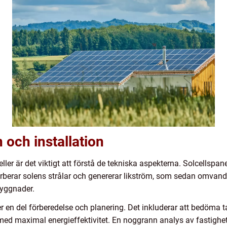
 och installation
ller är det viktigt att förstå de tekniska aspekterna. Solcellspane
sorberar solens strålar och genererar likström, som sedan omvandl
yggnader.
ver en del förberedelse och planering. Det inkluderar att bedöma ta
med maximal energieffektivitet. En noggrann analys av fastighe