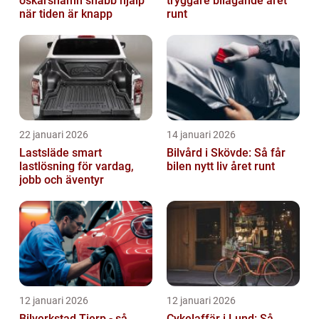
oskarshamn snabb hjälp
tryggare bilägande året
när tiden är knapp
runt
22 januari 2026
14 januari 2026
Lastsläde smart
Bilvård i Skövde: Så får
lastlösning för vardag,
bilen nytt liv året runt
jobb och äventyr
12 januari 2026
12 januari 2026
Bilverkstad Tierp - så
Cykelaffär i Lund: Så