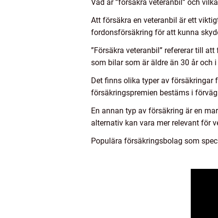
Vad är ”försäkra veteranbil” och vilka
Att försäkra en veteranbil är ett vikt
fordonsförsäkring för att kunna skydd
”Försäkra veteranbil” refererar till at
som bilar som är äldre än 30 år och i 
Det finns olika typer av försäkringar 
försäkringspremien bestäms i förväg. 
En annan typ av försäkring är en ma
alternativ kan vara mer relevant för v
Populära försäkringsbolag som specia