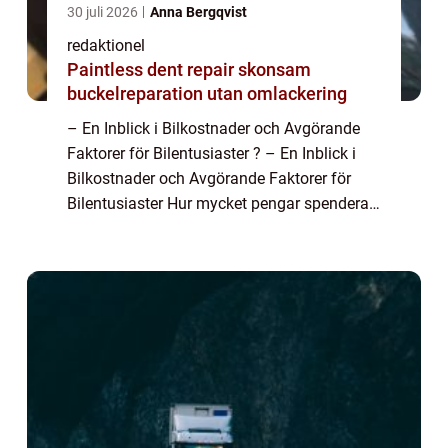
30 juli 2026
Anna Bergqvist
redaktionel
Paintless dent repair skonsam
buckelreparation utan omlackering
– En Inblick i Bilkostnader och Avgörande
Faktorer för Bilentusiaster ? – En Inblick i
Bilkostnader och Avgörande Faktorer för
Bilentusiaster Hur mycket pengar spenderar
vi egentligen på att äga och köra en bil? I
denna artikel kommer vi ...