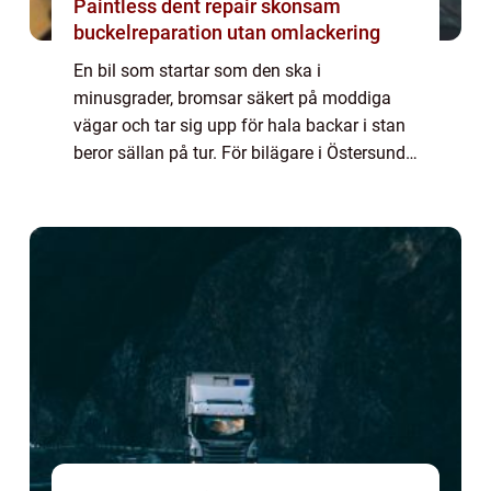
Paintless dent repair skonsam
buckelreparation utan omlackering
En bil som startar som den ska i
minusgrader, bromsar säkert på moddiga
vägar och tar sig upp för hala backar i stan
beror sällan på tur. För bilägare i Östersund
spelar regelbunden service en avgörande roll
för både säkerhet, ekonomi och komfort.
Kl...