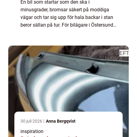
En bil som startar som den ska i
minusgrader, bromsar säkert på moddiga
vägar och tar sig upp för hala backar i stan
beror sällan på tur. För bilägare i Östersund
spelar regelbunden service en avgörande roll
för både säkerhet, ekonomi och komfort.
Kl...
30 juli 2026
Anna Bergqvist
inspiration