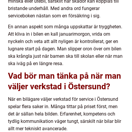
minska eller utebli, särskilt när skador kan kopplas till
bristande underhåll. Med andra ord fungerar
serviceboken nästan som en försäkring i sig.
En annan aspekt som många uppskattar är tryggheten.
Att kliva in i bilen en kall januarimorgon, vrida om
nyckeln och veta att allt nyligen är kontrollerat, ger en
lugnare start på dagen. Man slipper oron över om bilen
ska krångla just när barnen ska till skolan eller när man
ska iväg på en längre resa.
Vad bör man tänka på när man
väljer verkstad i Östersund?
När en bilägare väljer verkstad för service i Östersund
spelar flera saker in. Många tittar på priset först, men
det är sällan hela bilden. Erfarenhet, kompetens och
tydlig kommunikation väger tungt, särskilt när bilar blir
allt mer tekniskt avancerade.