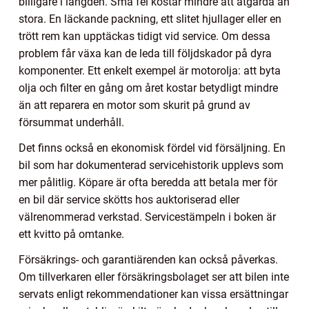
billigare i längden. Små fel kostar mindre att åtgärda än
stora. En läckande packning, ett slitet hjullager eller en
trött rem kan upptäckas tidigt vid service. Om dessa
problem får växa kan de leda till följdskador på dyra
komponenter. Ett enkelt exempel är motorolja: att byta
olja och filter en gång om året kostar betydligt mindre
än att reparera en motor som skurit på grund av
försummat underhåll.
Det finns också en ekonomisk fördel vid försäljning. En
bil som har dokumenterad servicehistorik upplevs som
mer pålitlig. Köpare är ofta beredda att betala mer för
en bil där service skötts hos auktoriserad eller
välrenommerad verkstad. Servicestämpeln i boken är
ett kvitto på omtanke.
Försäkrings- och garantiärenden kan också påverkas.
Om tillverkaren eller försäkringsbolaget ser att bilen inte
servats enligt rekommendationer kan vissa ersättningar