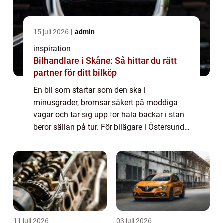
15 juli 2026
admin
inspiration
Bilhandlare i Skåne: Så hittar du rätt
partner för ditt bilköp
En bil som startar som den ska i
minusgrader, bromsar säkert på moddiga
vägar och tar sig upp för hala backar i stan
beror sällan på tur. För bilägare i Östersund
spelar regelbunden service en avgörande roll
för både säkerhet, ekonomi och komfort.
Kl...
11 juli 2026
03 juli 2026