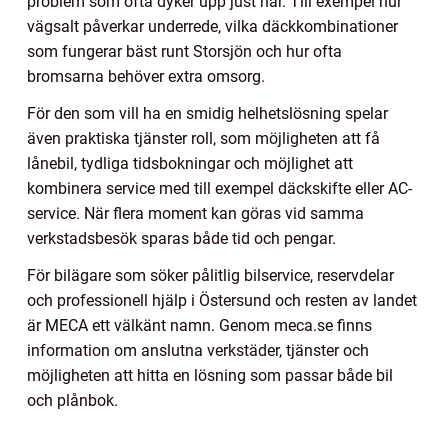
problem som ofta dyker upp just här. Till exempel hur
vägsalt påverkar underrede, vilka däckkombinationer
som fungerar bäst runt Storsjön och hur ofta
bromsarna behöver extra omsorg.
För den som vill ha en smidig helhetslösning spelar
även praktiska tjänster roll, som möjligheten att få
lånebil, tydliga tidsbokningar och möjlighet att
kombinera service med till exempel däckskifte eller AC-
service. När flera moment kan göras vid samma
verkstadsbesök sparas både tid och pengar.
För bilägare som söker pålitlig bilservice, reservdelar
och professionell hjälp i Östersund och resten av landet
är MECA ett välkänt namn. Genom meca.se finns
information om anslutna verkstäder, tjänster och
möjligheten att hitta en lösning som passar både bil
och plånbok.