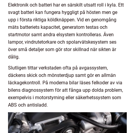
Elektronik och batteri har en särskilt utsatt roll i kyla. Ett
svagt batteri kan fungera hyggligt på hösten men ge
upp i första riktiga köldknäppen. Vid en genomgång
mäts batteriets kapacitet, generatorn testas och
startmotor samt andra elsystem kontrolleras. Även
lampor, vindrutetorkare och spolarvätskesystem ses
över små detaljer som gör stor skillnad när sikten är
dålig.
Slutligen tittar verkstaden ofta på avgassystem,
däckens skick och mönsterdjup samt gör en allmän
läckagekontroll. På moderna bilar läses felkoder av via
bilens diagnossystem för att fånga upp dolda problem,
exempelvis i motorstyrning eller säkerhetssystem som
ABS och antisladd.