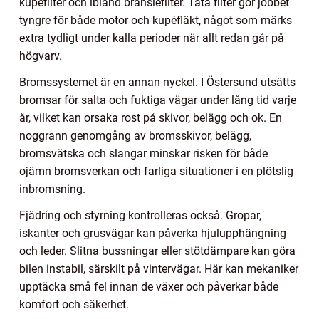
kupéfilter och ibland bränslefilter. Täta filter gör jobbet
tyngre för både motor och kupéfläkt, något som märks
extra tydligt under kalla perioder när allt redan går på
högvarv.
Bromssystemet är en annan nyckel. I Östersund utsätts
bromsar för salta och fuktiga vägar under lång tid varje
år, vilket kan orsaka rost på skivor, belägg och ok. En
noggrann genomgång av bromsskivor, belägg,
bromsvätska och slangar minskar risken för både
ojämn bromsverkan och farliga situationer i en plötslig
inbromsning.
Fjädring och styrning kontrolleras också. Gropar,
iskanter och grusvägar kan påverka hjulupphängning
och leder. Slitna bussningar eller stötdämpare kan göra
bilen instabil, särskilt på vintervägar. Här kan mekaniker
upptäcka små fel innan de växer och påverkar både
komfort och säkerhet.