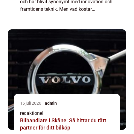
och har blivit synonymt med innovation och
framtidens teknik. Men vad kostar
egentligen en Tesla? I denna artikel kommer
vi att ge en grundlig översikt över priserna
för Te...
15 juli 2026
admin
redaktionel
Bilhandlare i Skåne: Så hittar du rätt
partner för ditt bilköp