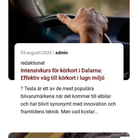
05 augusti 2026
admin
redaktionel
Intensivkurs för körkort i Dalarna:
Effektiv väg till körkort i lugn miljö
? Tesla är ett av de mest populära
bilvarumärkena när det kommer till elbilar
och har blivit synonymt med innovation och
framtidens teknik. Men vad kostar
egentligen en Tesla? I denna artikel kommer
vi att ge en grundlig översikt över priserna
för Te...