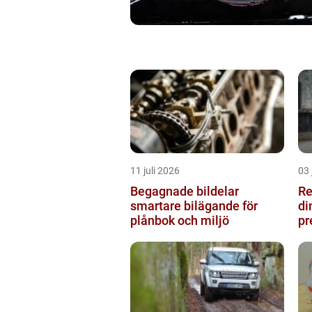
11 juli 2026
03 
Begagnade bildelar
Re
smartare bilägande för
di
plånbok och miljö
pr