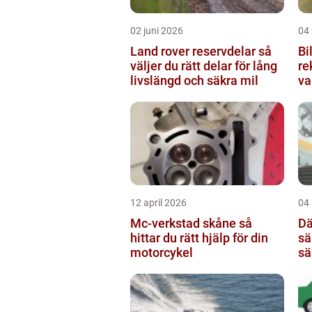
02 juni 2026
04
Land rover reservdelar så
Bil
väljer du rätt delar för lång
re
livslängd och säkra mil
va
12 april 2026
04 
Mc-verkstad skåne så
Däc
hittar du rätt hjälp för din
sä
motorcykel
sä