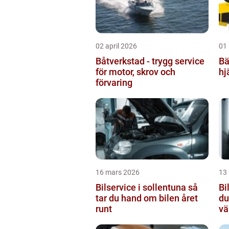
02 april 2026
01 
Båtverkstad - trygg service
Bär
för motor, skrov och
hj
förvaring
16 mars 2026
13
Bilservice i sollentuna så
Bi
tar du hand om bilen året
du
runt
vä