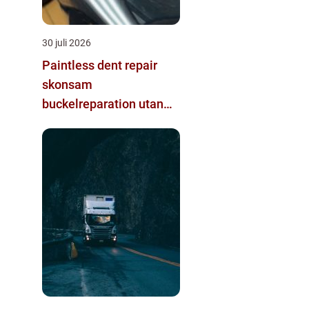
30 juli 2026
Paintless dent repair
skonsam
buckelreparation utan
omlackering