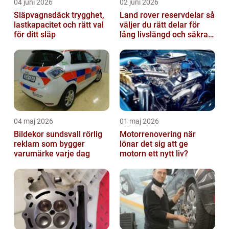
04 juni 2026
02 juni 2026
Släpvagnsdäck trygghet,
Land rover reservdelar så
lastkapacitet och rätt val
väljer du rätt delar för
för ditt släp
lång livslängd och säkra
mil
04 maj 2026
01 maj 2026
Bildekor sundsvall rörlig
Motorrenovering när
reklam som bygger
lönar det sig att ge
varumärke varje dag
motorn ett nytt liv?