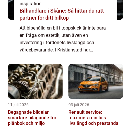
inspiration
Bilhandlare i Skåne: Så hittar du rätt
partner för ditt bilköp
Att bibehålla en bil i toppskick är inte bara
en fråga om estetik, utan även en
investering i fordonets livslängd och
värdebevarande. I Kristianstad har
efterfrågan på professionell bilvård vuxit i
ta...
11 juli 2026
03 juli 2026
Begagnade bildelar
Renault service:
smartare bilägande för
maximera din bils
plånbok och miljö
livslängd och prestanda