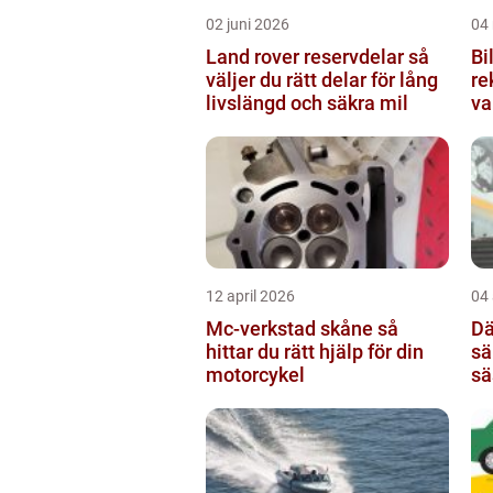
02 juni 2026
04
Land rover reservdelar så
Bil
väljer du rätt delar för lång
re
livslängd och säkra mil
va
12 april 2026
04 
Mc-verkstad skåne så
Däc
hittar du rätt hjälp för din
sä
motorcykel
sä