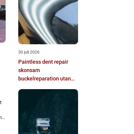
30 juli 2026
Paintless dent repair
skonsam
buckelreparation utan
omlackering
t
nna