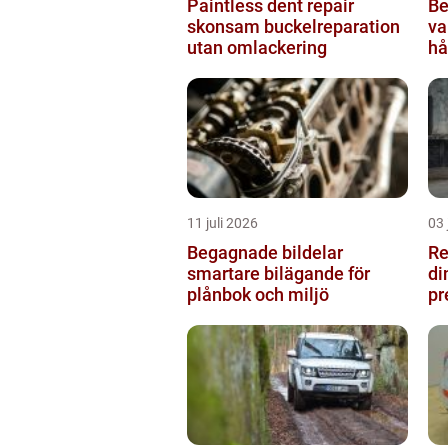
Paintless dent repair
Beg
skonsam buckelreparation
va
utan omlackering
hå
11 juli 2026
03 
Begagnade bildelar
Re
smartare bilägande för
di
plånbok och miljö
pr