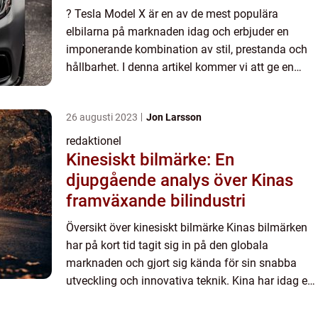
? Tesla Model X är en av de mest populära
elbilarna på marknaden idag och erbjuder en
imponerande kombination av stil, prestanda och
hållbarhet. I denna artikel kommer vi att ge en
detaljerad översikt över hur mycket en Tesla
Model X kostar, vilka ol...
26 augusti 2023
Jon Larsson
redaktionel
Kinesiskt bilmärke: En
djupgående analys över Kinas
framväxande bilindustri
Översikt över kinesiskt bilmärke Kinas bilmärken
har på kort tid tagit sig in på den globala
marknaden och gjort sig kända för sin snabba
utveckling och innovativa teknik. Kina har idag en
stor andel av världens fordonsproduktion och har
blivit en be...