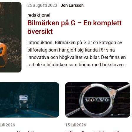
25 augusti 2023
Jon Larsson
redaktionel
Bilmärken på G – En komplett
översikt
Introduktion: Bilmärken på G är en kategori av
bilföretag som har gjort sig kända för sina
innovativa och högkvalitativa bilar. Det finns en
rad olika bilmärken som börjar med bokstaven
”G”, och i denna artikel kommer vi att utforska och
...
juli 2026
15 juli 2026