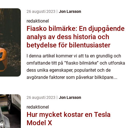
26 augusti 2023
Jon Larsson
redaktionel
Fiasko bilmärke: En djupgående
analys av dess historia och
betydelse för bilentusiaster
I denna artikel kommer vi att ta en grundlig och
omfattande titt på ”fiasko bilmärke” och utforska
dess unika egenskaper, popularitet och de
avgörande faktorer som påverkar bilköpare.
Genom att erbjuda en övergripande översikt,
kvantitati...
26 augusti 2023
Jon Larsson
redaktionel
Hur mycket kostar en Tesla
Model X