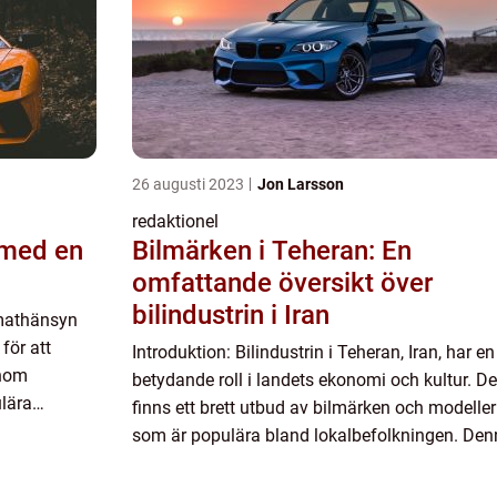
26 augusti 2023
Jon Larsson
redaktionel
 med en
Bilmärken i Teheran: En
omfattande översikt över
bilindustrin i Iran
limathänsyn
 för att
Introduktion: Bilindustrin i Teheran, Iran, har en
inom
betydande roll i landets ekonomi och kultur. De
lära
finns ett brett utbud av bilmärken och modeller
nnovativa
som är populära bland lokalbefolkningen. De
artikel syftar till att ge en grundlig översikt över
bi...