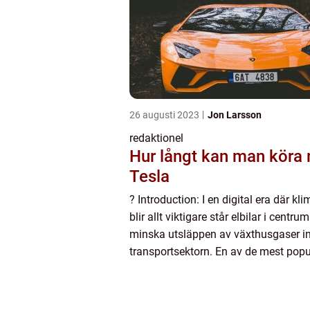
26 augusti 2023
Jon Larsson
redaktionel
Hur långt kan man köra
Tesla
? Introduction: I en digital era där k
blir allt viktigare står elbilar i centrum
minska utsläppen av växthusgaser 
transportsektorn. En av de mest popu
elbilmärkena är Tesla, känt för sin i
teknologi och imponeran...