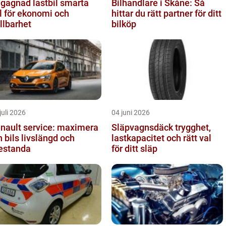
agnad lastbil smarta
Bilhandlare i Skåne: Så
l för ekonomi och
hittar du rätt partner för ditt
llbarhet
bilköp
juli 2026
04 juni 2026
nault service: maximera
Släpvagnsdäck trygghet,
n bils livslängd och
lastkapacitet och rätt val
estanda
för ditt släp