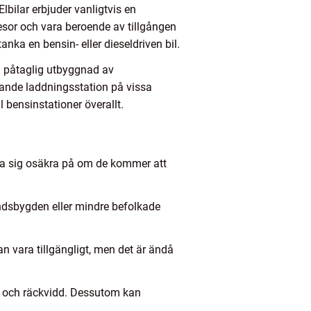
bilar erbjuder vanligtvis en
esor och vara beroende av tillgången
anka en bensin- eller dieseldriven bil.
n påtaglig utbyggnad av
erande laddningsstation på vissa
l bensinstationer överallt.
nna sig osäkra på om de kommer att
andsbygden eller mindre befolkade
kan vara tillgängligt, men det är ändå
nda och räckvidd. Dessutom kan