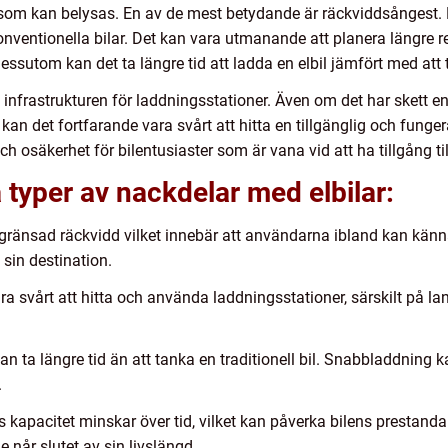
 som kan belysas. En av de mest betydande är räckviddsångest. El
ventionella bilar. Det kan vara utmanande att planera längre r
essutom kan det ta längre tid att ladda en elbil jämfört med att t
nfrastrukturen för laddningsstationer. Även om det har skett e
 kan det fortfarande vara svårt att hitta en tillgänglig och fung
ch osäkerhet för bilentusiaster som är vana vid att ha tillgång til
 typer av nackdelar med elbilar:
egränsad räckvidd vilket innebär att användarna ibland kan kä
 sin destination.
ra svårt att hitta och använda laddningsstationer, särskilt på l
kan ta längre tid än att tanka en traditionell bil. Snabbladdning 
.
nas kapacitet minskar över tid, vilket kan påverka bilens presta
e når slutet av sin livslängd.