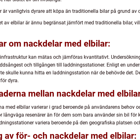
 är vanligtvis dyrare att köpa än traditionella bilar på grund av
av elbilar är ännu begränsat jämfört med traditionella bilar, vilk
ar om nackdelar med elbilar:
nfrastruktur kan mätas och jämföras kvantitativt. Undersökninga
ddsångest och tillgången till laddningsstationer. Enligt en un
e inte skulle kunna hitta en laddningsstation när de behövde det
 för dyra.
aderna mellan nackdelar med elbilar
arna med elbilar varierar i grad beroende på användarens behov och
r långväga resenärer än för dem som bara använder sin bil för 
ddningsstationer variera beroende på den geografiska platsen och
av för- och nackdelar med elbilar: