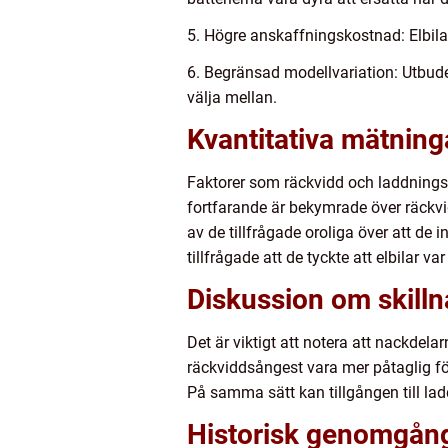
5. Högre anskaffningskostnad: Elbilar
6. Begränsad modellvariation: Utbudet 
välja mellan.
Kvantitativa mätning
Faktorer som räckvidd och laddningsi
fortfarande är bekymrade över räckvi
av de tillfrågade oroliga över att d
tillfrågade att de tyckte att elbilar var
Diskussion om skilln
Det är viktigt att notera att nackdel
räckviddsångest vara mer påtaglig fö
På samma sätt kan tillgången till la
Historisk genomgång 