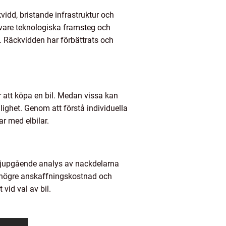
idd, bristande infrastruktur och
vare teknologiska framsteg och
. Räckvidden har förbättrats och
r att köpa en bil. Medan vissa kan
lighet. Genom att förstå individuella
r med elbilar.
n djupgående analys av nackdelarna
d, högre anskaffningskostnad och
vid val av bil.