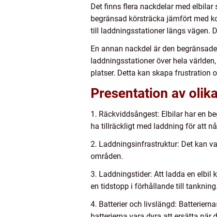
Det finns flera nackdelar med elbilar
begränsad körsträcka jämfört med kon
till laddningsstationer längs vägen. D
En annan nackdel är den begränsade i
laddningsstationer över hela världen,
platser. Detta kan skapa frustration o
Presentation av olika
1. Räckviddsångest: Elbilar har en b
ha tillräckligt med laddning för att nå
2. Laddningsinfrastruktur: Det kan va
områden.
3. Laddningstider: Att ladda en elbil 
en tidstopp i förhållande till tankning
4. Batterier och livslängd: Batterier
batterierna vara dyra att ersätta när d