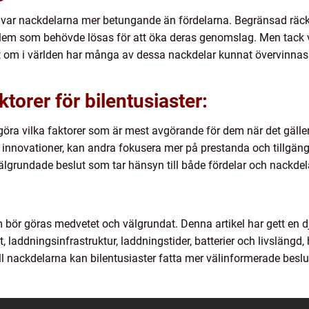
as var nackdelarna mer betungande än fördelarna. Begränsad räckv
lem som behövde lösas för att öka deras genomslag. Men tack 
t om i världen har många av dessa nackdelar kunnat övervinnas
torer för bilentusiaster:
 avgöra vilka faktorer som är mest avgörande för dem när det gälle
a innovationer, kan andra fokusera mer på prestanda och tillgäng
välgrundade beslut som tar hänsyn till både fördelar och nackdela
som bör göras medvetet och välgrundat. Denna artikel har gett e
t, laddningsinfrastruktur, laddningstider, batterier och livsläng
 nackdelarna kan bilentusiaster fatta mer välinformerade beslut 