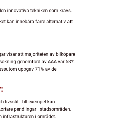
 den innovativa tekniken som krävs.
et kan innebära färre alternativ att
r visar att majoriteten av bilköpare
dersökning genomförd av AAA var 58%
. Dessutom uppgav 71% av de
:
 livsstil. Till exempel kan
kortare pendlingar i stadsområden.
 infrastrukturen i området.