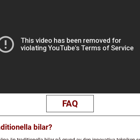
FAQ
ditionella bilar?
t köpa än traditionella bilar på grund av den innovativa tekniken 