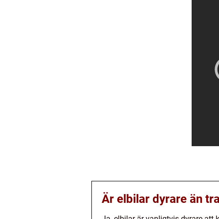
Är elbilar dyrare än tra
Ja, elbilar är vanligtvis dyrare at