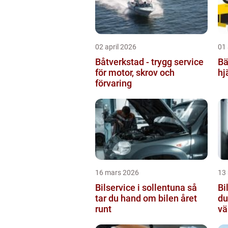
02 april 2026
01 
Båtverkstad - trygg service
Bär
för motor, skrov och
hj
förvaring
16 mars 2026
13
Bilservice i sollentuna så
Bi
tar du hand om bilen året
du
runt
vä