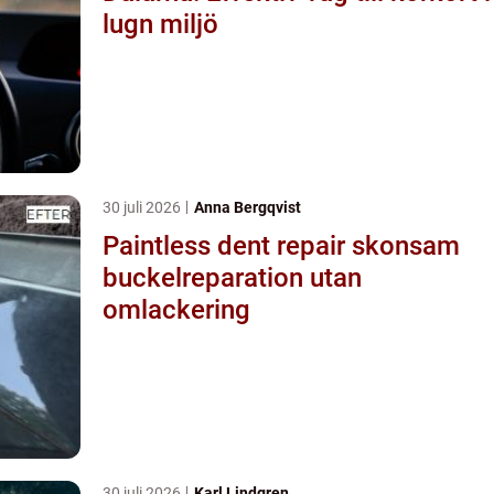
lugn miljö
30 juli 2026
Anna Bergqvist
Paintless dent repair skonsam
buckelreparation utan
omlackering
30 juli 2026
Karl Lindgren