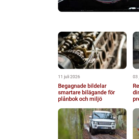
11 juli 2026
03 
Begagnade bildelar
Re
smartare bilägande för
di
plånbok och miljö
pr