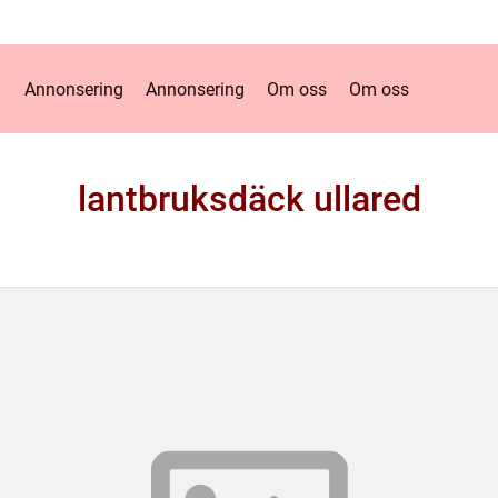
Annonsering
Annonsering
Om oss
Om oss
lantbruksdäck ullared