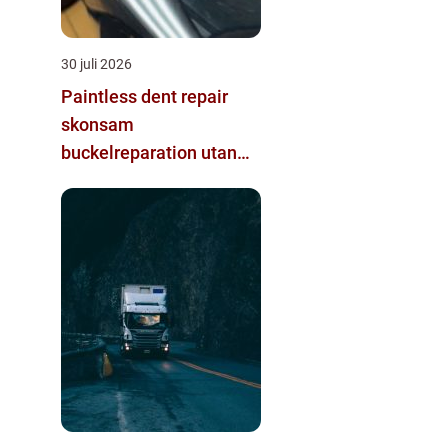
30 juli 2026
Paintless dent repair
skonsam
buckelreparation utan
omlackering