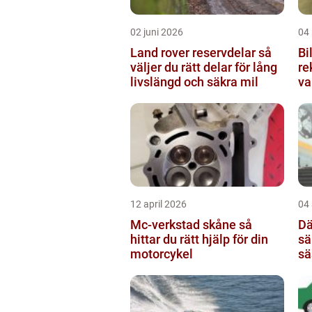
02 juni 2026
04
Land rover reservdelar så
Bil
väljer du rätt delar för lång
re
livslängd och säkra mil
va
12 april 2026
04 
Mc-verkstad skåne så
Däc
hittar du rätt hjälp för din
sä
motorcykel
sä