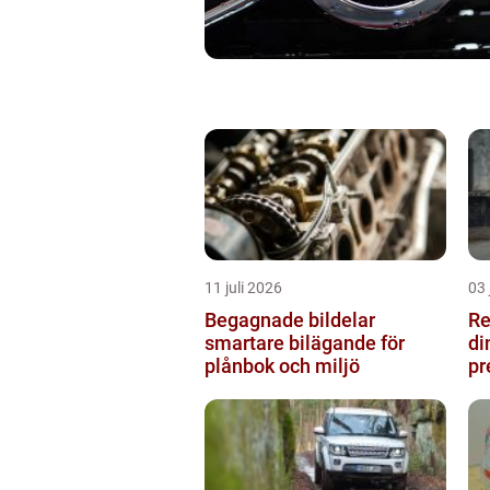
11 juli 2026
03 
Begagnade bildelar
Re
smartare bilägande för
di
plånbok och miljö
pr