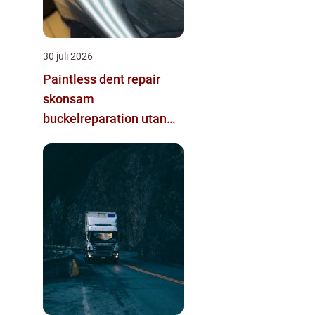
30 juli 2026
Paintless dent repair
skonsam
buckelreparation utan
omlackering