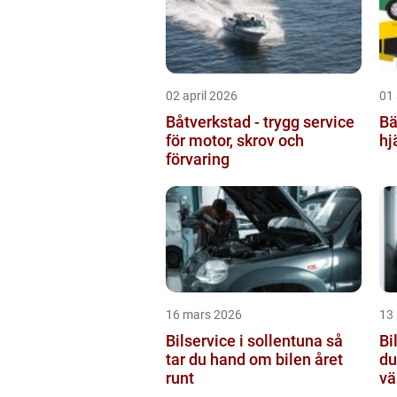
02 april 2026
01 
Båtverkstad - trygg service
Bär
för motor, skrov och
hj
förvaring
16 mars 2026
13
Bilservice i sollentuna så
Bi
tar du hand om bilen året
du
runt
vä