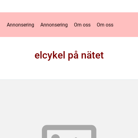
Annonsering
Annonsering
Om oss
Om oss
elcykel på nätet