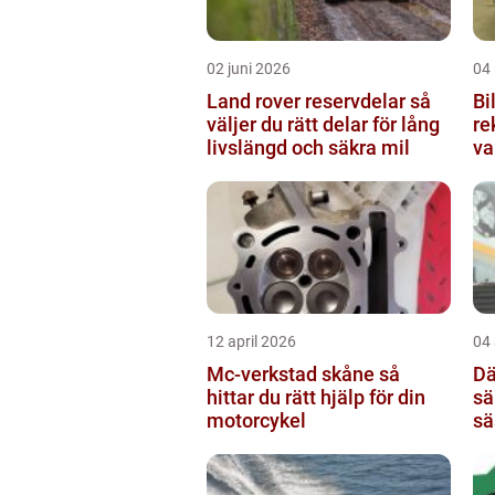
02 juni 2026
04
Land rover reservdelar så
Bil
väljer du rätt delar för lång
re
livslängd och säkra mil
va
12 april 2026
04 
Mc-verkstad skåne så
Däc
hittar du rätt hjälp för din
sä
motorcykel
sä