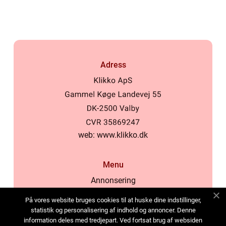
Adress
web:
www.klikko.dk
Menu
Annonsering
Om oss
På vores website bruges cookies til at huske dine indstillinger,
Cookies
statistik og personalisering af indhold og annoncer. Denne
information deles med tredjepart. Ved fortsat brug af websiden
Kontakta oss