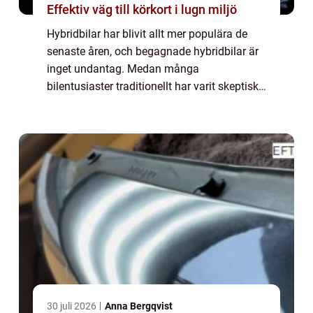
Effektiv väg till körkort i lugn miljö
Hybridbilar har blivit allt mer populära de
senaste åren, och begagnade hybridbilar är
inget undantag. Medan många
bilentusiaster traditionellt har varit skeptiska
till begagnade bilar, har hybridbilars teknik
och tillförlitlighet gjort dem till ett ...
30 juli 2026
Anna Bergqvist