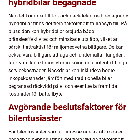
hybridbilar begagnade
När det kommer till för- och nackdelar med begagnade
hybridbilar finns det flera faktorer att ta hänsyn till. På
plussidan kan hybridbilar erbjuda både
bränsleeffektivitet och minskade utsläpp, vilket är
särskilt attraktivt för miljömedvetna bilägare. De kan
också vara billigare att äga och underhålla i längden,
tack vare lägre bränsleförbrukning och potentiellt lägre
servicekostnader. Nackdelar kan inkludera högre
inköpskostnader jämfört med traditionella bilar,
begränsad räckvidd på el och eventuella framtida
kostnader för batteribyte.
Avgörande beslutsfaktorer för
bilentusiaster
För bilentusiaster som är intresserade av att köpa en
begagnad hybridbil finns det flera viktiga faktorer att