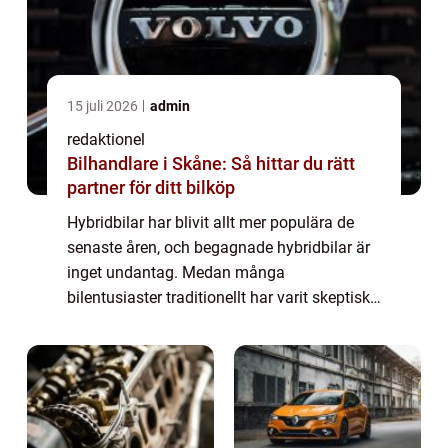
15 juli 2026
admin
redaktionel
Bilhandlare i Skåne: Så hittar du rätt
partner för ditt bilköp
Hybridbilar har blivit allt mer populära de
senaste åren, och begagnade hybridbilar är
inget undantag. Medan många
bilentusiaster traditionellt har varit skeptiska
till begagnade bilar, har hybridbilars teknik
och tillförlitlighet gjort dem till ett ...