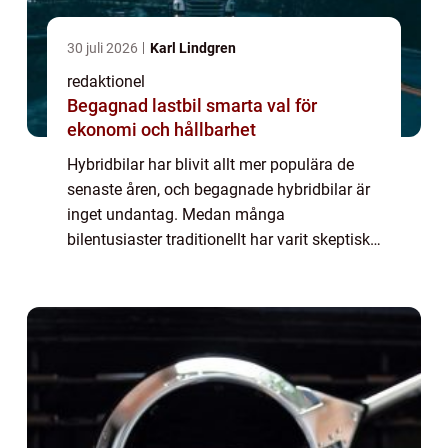
30 juli 2026
Karl Lindgren
redaktionel
Begagnad lastbil smarta val för
ekonomi och hållbarhet
Hybridbilar har blivit allt mer populära de
senaste åren, och begagnade hybridbilar är
inget undantag. Medan många
bilentusiaster traditionellt har varit skeptiska
till begagnade bilar, har hybridbilars teknik
och tillförlitlighet gjort dem till ett ...