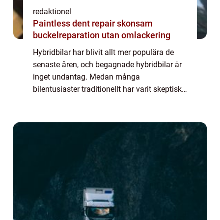
redaktionel
Paintless dent repair skonsam
buckelreparation utan omlackering
Hybridbilar har blivit allt mer populära de
senaste åren, och begagnade hybridbilar är
inget undantag. Medan många
bilentusiaster traditionellt har varit skeptiska
till begagnade bilar, har hybridbilars teknik
och tillförlitlighet gjort dem till ett ...