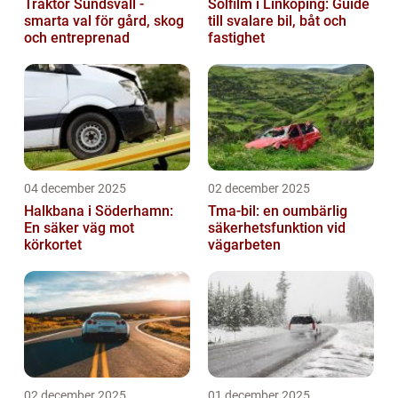
Traktor Sundsvall -
Solfilm i Linköping: Guide
smarta val för gård, skog
till svalare bil, båt och
och entreprenad
fastighet
04 december 2025
02 december 2025
Halkbana i Söderhamn:
Tma-bil: en oumbärlig
En säker väg mot
säkerhetsfunktion vid
körkortet
vägarbeten
02 december 2025
01 december 2025