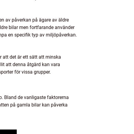
aden av påverkan på ägare av äldre
äldre bilar men fortfarande använder
mpa en specifik typ av miljöpåverkan.
 att det är ett sätt att minska
llit att denna åtgärd kan vara
porter för vissa grupper.
öp. Bland de vanligaste faktorerna
katten på gamla bilar kan påverka
.