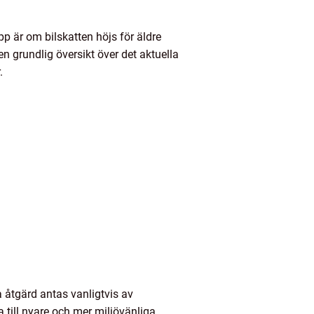
pp är om bilskatten höjs för äldre
en grundlig översikt över det aktuella
.
a åtgärd antas vanligtvis av
a till nyare och mer miljövänliga