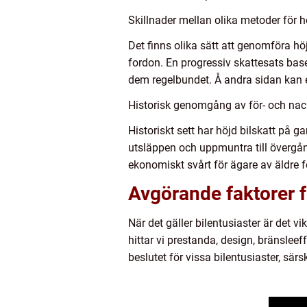
Skillnader mellan olika metoder för h
Det finns olika sätt att genomföra hö
fordon. En progressiv skattesats bas
dem regelbundet. Å andra sidan kan ex
Historisk genomgång av för- och nack
Historiskt sett har höjd bilskatt på g
utsläppen och uppmuntra till övergång 
ekonomiskt svårt för ägare av äldre f
Avgörande faktorer fö
När det gäller bilentusiaster är det v
hittar vi prestanda, design, bränslee
beslutet för vissa bilentusiaster, sär