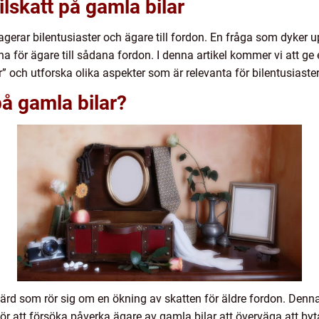
ilskatt på gamla bilar
agerar bilentusiaster och ägare till fordon. En fråga som dyker u
a för ägare till sådana fordon. I denna artikel kommer vi att ge 
” och utforska olika aspekter som är relevanta för bilentusiaster
på gamla bilar?
gärd som rör sig om en ökning av skatten för äldre fordon. Denn
för att försöka påverka ägare av gamla bilar att överväga att byt