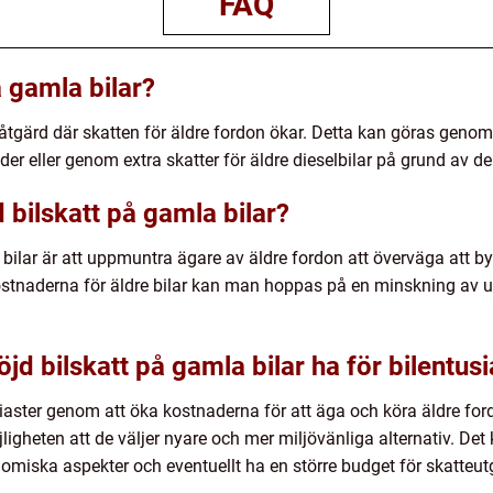
FAQ
å gamla bilar?
 åtgärd där skatten för äldre fordon ökar. Detta kan göras geno
der eller genom extra skatter för äldre dieselbilar på grund av d
 bilskatt på gamla bilar?
bilar är att uppmuntra ägare av äldre fordon att överväga att by
kostnaderna för äldre bilar kan man hoppas på en minskning av 
jd bilskatt på gamla bilar ha för bilentusi
iaster genom att öka kostnaderna för att äga och köra äldre ford
jligheten att de väljer nyare och mer miljövänliga alternativ. De
miska aspekter och eventuellt ha en större budget för skatteutg