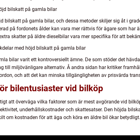
öjd bilskatt på gamla bilar
jd bilskatt på gamla bilar, och dessa metoder skiljer sig åt i gr
erad på fordonets ålder kan vara mer rättvis för ägare som har 
tra skatter på äldre dieselbilar vara mer specifika för att bekä
delar med höjd bilskatt på gamla bilar
amla bilar varit ett kontroversiellt ämne. De som stöder det hävdar
till miljövänligare alternativ. Å andra sidan har kritiker framhå
ordon, och att det kan minska tillgängligheten av prisvärda trans
r bilentusiaster vid bilköp
iktigt att överväga vilka faktorer som är mest avgörande vid bilk
ffektivitet, underhållskostnader och skattesatser. Den höjda bils
skilt om kostnaden för att äga och köra en äldre bil ökar betydligt