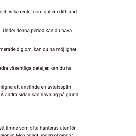
ch vilka regler som gäller i ditt land
len. Under denna period kan du häva
nformerade dig om, kan du ha möjlighet
ndra väsentliga detaljer, kan du ha
enägna att använda en avtalsspärr
. Å andra sidan kan hävning på grund
 ett ämne som ofta hanteras utanför
 regioner. Men enligt undersökningar