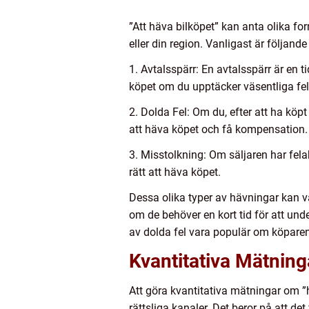
”Att häva bilköpet” kan anta olika for
eller din region. Vanligast är följande
1. Avtalsspärr: En avtalsspärr är en 
köpet om du upptäcker väsentliga fel e
2. Dolda Fel: Om du, efter att ha köpt
att häva köpet och få kompensation.
3. Misstolkning: Om säljaren har felak
rätt att häva köpet.
Dessa olika typer av hävningar kan v
om de behöver en kort tid för att un
av dolda fel vara populär om köparen
Kvantitativa Mätnin
Att göra kvantitativa mätningar om ”
rättsliga kanaler. Det beror på att det