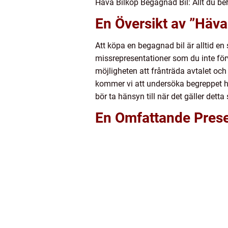
Häva Bilköp Begagnad Bil: Allt du be
En Översikt av ”Häva
Att köpa en begagnad bil är alltid e
missrepresentationer som du inte för
möjligheten att frånträda avtalet och r
kommer vi att undersöka begreppet häv
bör ta hänsyn till när det gäller dett
En Omfattande Prese