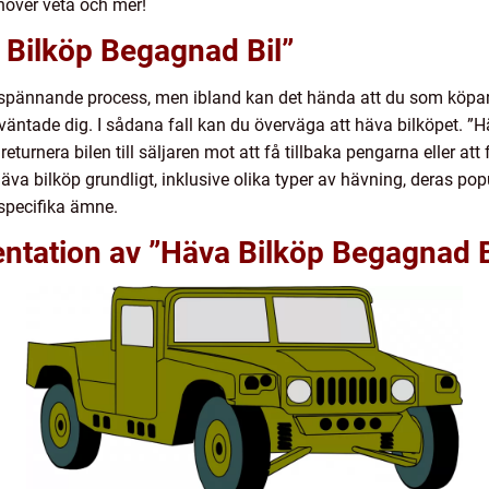
höver veta och mer!
 Bilköp Begagnad Bil”
n spännande process, men ibland kan det hända att du som köpar
väntade dig. I sådana fall kan du överväga att häva bilköpet. ”
eturnera bilen till säljaren mot att få tillbaka pengarna eller att 
a bilköp grundligt, inklusive olika typer av hävning, deras pop
a specifika ämne.
ntation av ”Häva Bilköp Begagnad B