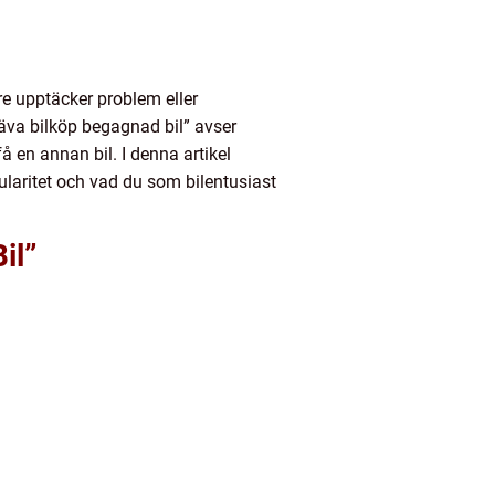
e upptäcker problem eller
Häva bilköp begagnad bil” avser
få en annan bil. I denna artikel
ularitet och vad du som bilentusiast
il”