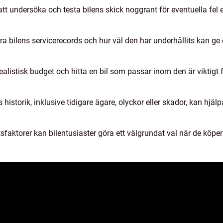
gt att undersöka och testa bilens skick noggrant för eventuella fel
era bilens servicerecords och hur väl den har underhållits kan ge e
 realistisk budget och hitta en bil som passar inom den är viktig
ns historik, inklusive tidigare ägare, olyckor eller skador, kan hjä
sfaktorer kan bilentusiaster göra ett välgrundat val när de köpe