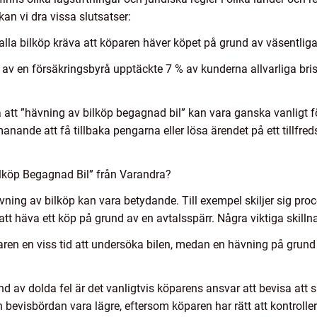
 kan vi dra vissa slutsatser:
 alla bilköp kräva att köparen häver köpet på grund av väsentliga f
av en försäkringsbyrå upptäckte 7 % av kunderna allvarliga brist
på att ”hävning av bilköp begagnad bil” kan vara ganska vanlig
anande att få tillbaka pengarna eller lösa ärendet på ett tillfreds
Bilköp Begagnad Bil” från Varandra?
vning av bilköp kan vara betydande. Till exempel skiljer sig pro
tt häva ett köp på grund av en avtalsspärr. Några viktiga skillna
aren en viss tid att undersöka bilen, medan en hävning på grund a
d av dolda fel är det vanligtvis köparens ansvar att bevisa att 
 bevisbördan vara lägre, eftersom köparen har rätt att kontroller