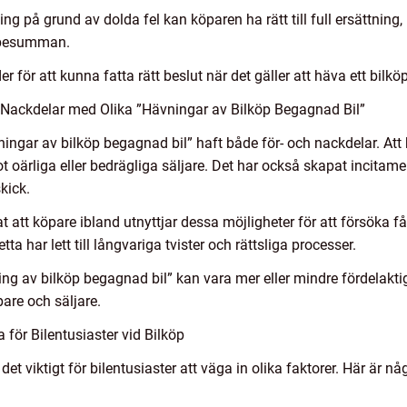
ng på grund av dolda fel kan köparen ha rätt till full ersättnin
köpesumman.
er för att kunna fatta rätt beslut när det gäller att häva ett bilköp
Nackdelar med Olika ”Hävningar av Bilköp Begagnad Bil”
vningar av bilköp begagnad bil” haft både för- och nackdelar. Att
 oärliga eller bedrägliga säljare. Det har också skapat incitamen
kick.
t att köpare ibland utnyttjar dessa möjligheter för att försöka f
 Detta har lett till långvariga tvister och rättsliga processer.
ning av bilköp begagnad bil” kan vara mer eller mindre fördelakti
pare och säljare.
för Bilentusiaster vid Bilköp
r det viktigt för bilentusiaster att väga in olika faktorer. Här är