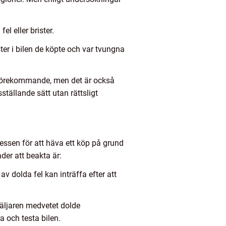
el eller brister.
er i bilen de köpte och var tvungna
t förekommande, men det är också
ställande sätt utan rättsligt
cessen för att häva ett köp på grund
der att beakta är:
v dolda fel kan inträffa efter att
säljaren medvetet dolde
a och testa bilen.