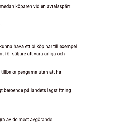
g, medan köparen vid en avtalsspärr
.
 kunna häva ett bilköp har till exempel
t för säljare att vara ärliga och
å tillbaka pengarna utan att ha
gt beroende på landets lagstiftning
 några av de mest avgörande