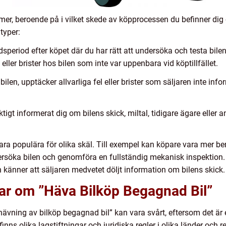
mer, beroende på i vilket skede av köpprocessen du befinner dig o
 typer:
tidsperiod efter köpet där du har rätt att undersöka och testa bi
ller brister hos bilen som inte var uppenbara vid köptillfället.
 bilen, upptäcker allvarliga fel eller brister som säljaren inte i
tigt informerat dig om bilens skick, miltal, tidigare ägare eller a
ara populära för olika skäl. Till exempel kan köpare vara mer b
dersöka bilen och genomföra en fullständig mekanisk inspektion
 känner att säljaren medvetet döljt information om bilens skick.
gar om ”Häva Bilköp Begagnad Bil”
hävning av bilköp begagnad bil” kan vara svårt, eftersom det är
 finns olika lagstiftningar och juridiska regler i olika länder och