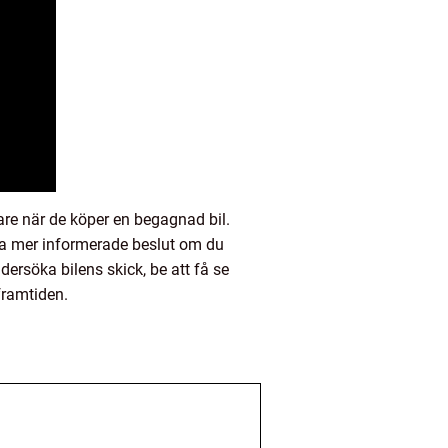
are när de köper en begagnad bil.
tta mer informerade beslut om du
ersöka bilens skick, be att få se
framtiden.