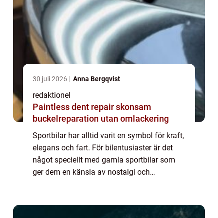
30 juli 2026
Anna Bergqvist
redaktionel
Paintless dent repair skonsam
buckelreparation utan omlackering
Sportbilar har alltid varit en symbol för kraft,
elegans och fart. För bilentusiaster är det
något speciellt med gamla sportbilar som
ger dem en känsla av nostalgi och
fascination. I denna omfattande artikel
kommer vi att ta en djupdykning in i värld...