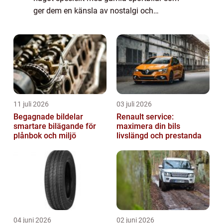
ger dem en känsla av nostalgi och
fascination. I denna omfattande artikel
kommer vi att ta en djupdykning in i värld...
11 juli 2026
03 juli 2026
Begagnade bildelar
Renault service:
smartare bilägande för
maximera din bils
plånbok och miljö
livslängd och prestanda
04 juni 2026
02 juni 2026