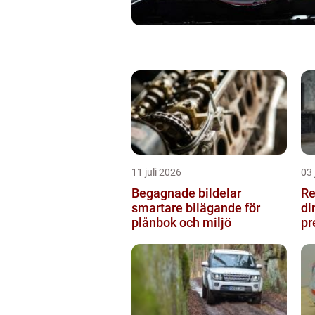
11 juli 2026
03 
Begagnade bildelar
Re
smartare bilägande för
di
plånbok och miljö
pr