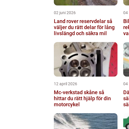
02 juni 2026
04
Land rover reservdelar så
Bil
väljer du rätt delar för lång
re
livslängd och säkra mil
va
12 april 2026
04 
Mc-verkstad skåne så
Däc
hittar du rätt hjälp för din
sä
motorcykel
sä