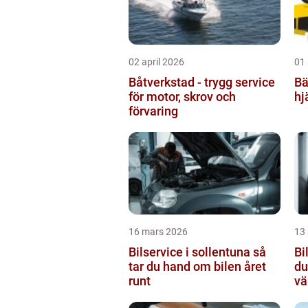
02 april 2026
01 
Båtverkstad - trygg service
Bär
för motor, skrov och
hj
förvaring
16 mars 2026
13
Bilservice i sollentuna så
Bi
tar du hand om bilen året
du
runt
vä