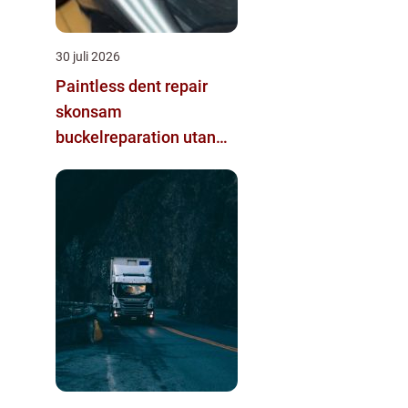
30 juli 2026
Paintless dent repair
skonsam
buckelreparation utan
omlackering