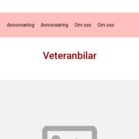
Annonsering
Annonsering
Om oss
Om oss
Veteranbilar