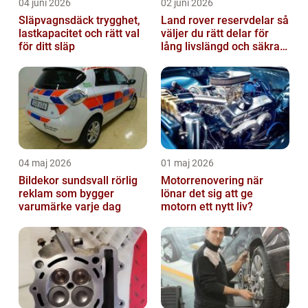
04 juni 2026
02 juni 2026
Släpvagnsdäck trygghet,
Land rover reservdelar så
lastkapacitet och rätt val
väljer du rätt delar för
för ditt släp
lång livslängd och säkra
mil
04 maj 2026
01 maj 2026
Bildekor sundsvall rörlig
Motorrenovering när
reklam som bygger
lönar det sig att ge
varumärke varje dag
motorn ett nytt liv?