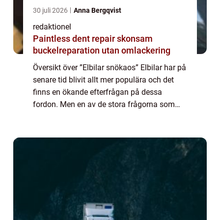
30 juli 2026
Anna Bergqvist
redaktionel
Paintless dent repair skonsam
buckelreparation utan omlackering
Översikt över ”Elbilar snökaos” Elbilar har på
senare tid blivit allt mer populära och det
finns en ökande efterfrågan på dessa
fordon. Men en av de stora frågorna som
fortfarande bekymrar potentiella köpare är
hur elbilar klarar sig i sn...