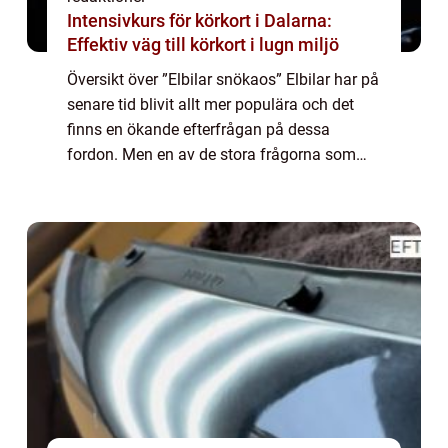
Intensivkurs för körkort i Dalarna:
Effektiv väg till körkort i lugn miljö
Översikt över ”Elbilar snökaos” Elbilar har på
senare tid blivit allt mer populära och det
finns en ökande efterfrågan på dessa
fordon. Men en av de stora frågorna som
fortfarande bekymrar potentiella köpare är
hur elbilar klarar sig i sn...