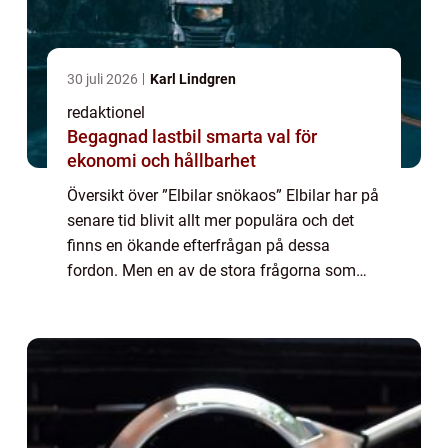
30 juli 2026
Karl Lindgren
redaktionel
Begagnad lastbil smarta val för
ekonomi och hållbarhet
Översikt över ”Elbilar snökaos” Elbilar har på
senare tid blivit allt mer populära och det
finns en ökande efterfrågan på dessa
fordon. Men en av de stora frågorna som
fortfarande bekymrar potentiella köpare är
hur elbilar klarar sig i sn...