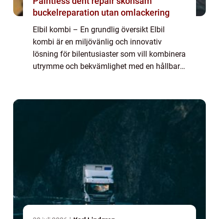
Paintless dent repair skonsam
buckelreparation utan omlackering
Elbil kombi – En grundlig översikt Elbil
kombi är en miljövänlig och innovativ
lösning för bilentusiaster som vill kombinera
utrymme och bekvämlighet med en hållbar
körupplevelse. Med avancerad teknik och
elektrisk drivkraft erbjuder elbil komb...