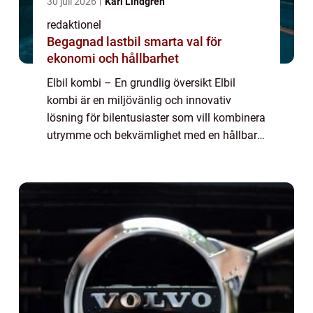
30 juli 2026
Karl Lindgren
redaktionel
Begagnad lastbil smarta val för
ekonomi och hållbarhet
Elbil kombi – En grundlig översikt Elbil
kombi är en miljövänlig och innovativ
lösning för bilentusiaster som vill kombinera
utrymme och bekvämlighet med en hållbar
körupplevelse. Med avancerad teknik och
elektrisk drivkraft erbjuder elbil komb...