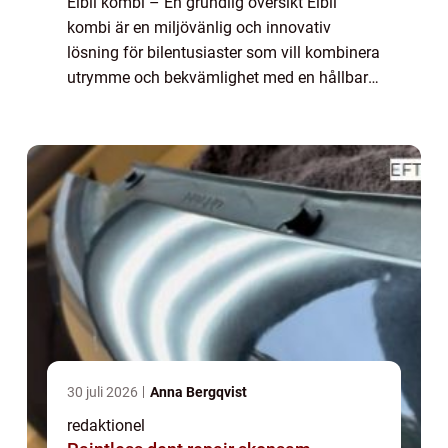
Elbil kombi – En grundlig översikt Elbil
kombi är en miljövänlig och innovativ
lösning för bilentusiaster som vill kombinera
utrymme och bekvämlighet med en hållbar
körupplevelse. Med avancerad teknik och
elektrisk drivkraft erbjuder elbil komb...
30 juli 2026
Anna Bergqvist
redaktionel