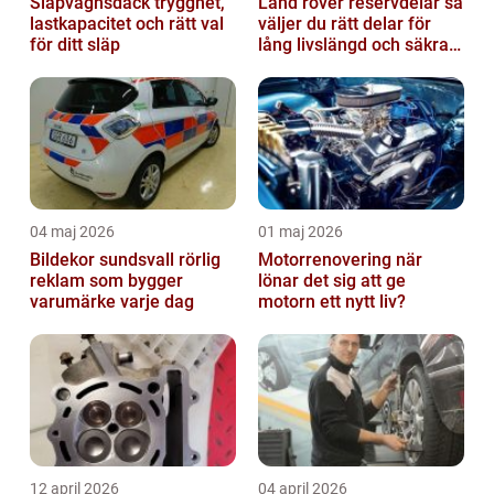
Släpvagnsdäck trygghet,
Land rover reservdelar så
lastkapacitet och rätt val
väljer du rätt delar för
för ditt släp
lång livslängd och säkra
mil
04 maj 2026
01 maj 2026
Bildekor sundsvall rörlig
Motorrenovering när
reklam som bygger
lönar det sig att ge
varumärke varje dag
motorn ett nytt liv?
12 april 2026
04 april 2026