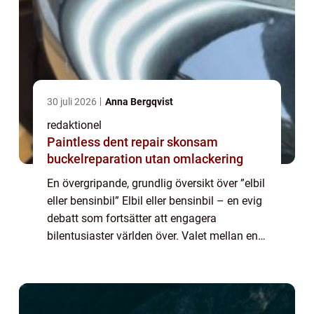
30 juli 2026
Anna Bergqvist
redaktionel
Paintless dent repair skonsam
buckelreparation utan omlackering
En övergripande, grundlig översikt över ”elbil
eller bensinbil” Elbil eller bensinbil – en evig
debatt som fortsätter att engagera
bilentusiaster världen över. Valet mellan en
elbil och en bensinbil är inte längre bara en
trend, uta...