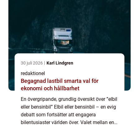
30 juli 2026
Karl Lindgren
redaktionel
Begagnad lastbil smarta val för
ekonomi och hållbarhet
En övergripande, grundlig översikt över ”elbil
eller bensinbil” Elbil eller bensinbil – en evig
debatt som fortsätter att engagera
bilentusiaster världen över. Valet mellan en
elbil och en bensinbil är inte längre bara en
trend, uta...