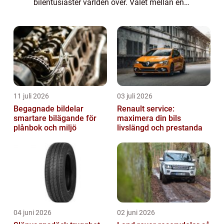
bilentusiaster världen över. Valet mellan en
elbil och en bensinbil är inte längre bara en
trend, uta...
11 juli 2026
03 juli 2026
Begagnade bildelar
Renault service:
smartare bilägande för
maximera din bils
plånbok och miljö
livslängd och prestanda
04 juni 2026
02 juni 2026