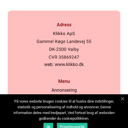
Adress
web:
www.klikko.dk
Menu
Annonsering
Om oss
På vores website bruges cookies til at huske dine indstillinger,
Cookies
statistik og personalisering af indhold og annoncer. Denne
information deles med tredjepart. Ved fortsat brug af websiden
Kontakta oss
godkender du cookiepolitikken.
Sitemap
Ok
Privatlivspolitik