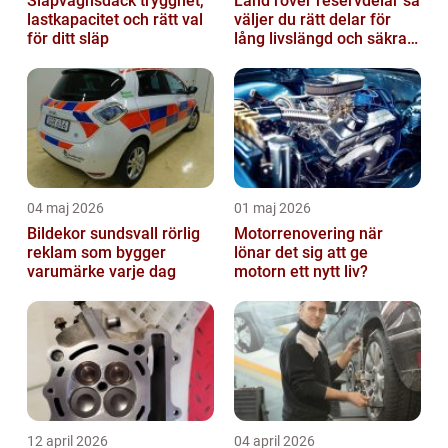
Släpvagnsdäck trygghet,
Land rover reservdelar så
lastkapacitet och rätt val
väljer du rätt delar för
för ditt släp
lång livslängd och säkra
mil
04 maj 2026
01 maj 2026
Bildekor sundsvall rörlig
Motorrenovering när
reklam som bygger
lönar det sig att ge
varumärke varje dag
motorn ett nytt liv?
12 april 2026
04 april 2026