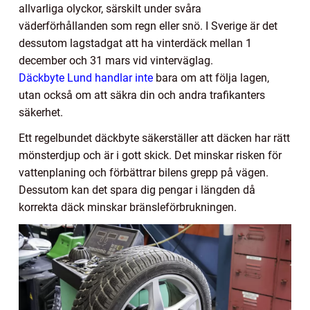
allvarliga olyckor, särskilt under svåra
väderförhållanden som regn eller snö. I Sverige är det
dessutom lagstadgat att ha vinterdäck mellan 1
december och 31 mars vid vinterväglag.
Däckbyte Lund handlar inte
bara om att följa lagen,
utan också om att säkra din och andra trafikanters
säkerhet.
Ett regelbundet däckbyte säkerställer att däcken har rätt
mönsterdjup och är i gott skick. Det minskar risken för
vattenplaning och förbättrar bilens grepp på vägen.
Dessutom kan det spara dig pengar i längden då
korrekta däck minskar bränsleförbrukningen.