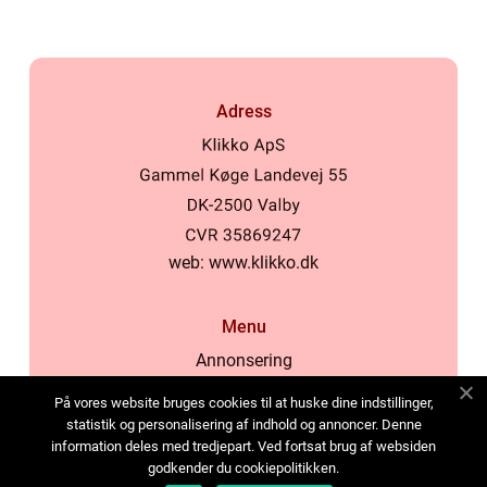
Adress
web:
www.klikko.dk
Menu
Annonsering
Om oss
På vores website bruges cookies til at huske dine indstillinger,
Cookies
statistik og personalisering af indhold og annoncer. Denne
information deles med tredjepart. Ved fortsat brug af websiden
Kontakta oss
godkender du cookiepolitikken.
Sitemap