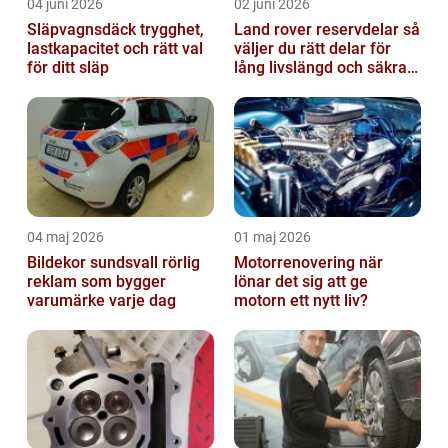
04 juni 2026
02 juni 2026
Släpvagnsdäck trygghet,
Land rover reservdelar så
lastkapacitet och rätt val
väljer du rätt delar för
för ditt släp
lång livslängd och säkra
mil
04 maj 2026
01 maj 2026
Bildekor sundsvall rörlig
Motorrenovering när
reklam som bygger
lönar det sig att ge
varumärke varje dag
motorn ett nytt liv?