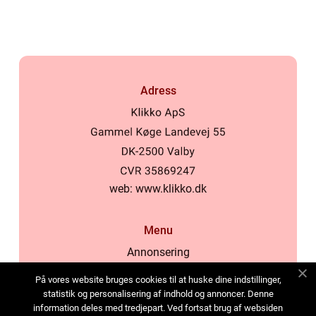
Adress
web:
www.klikko.dk
Menu
Annonsering
Om oss
På vores website bruges cookies til at huske dine indstillinger,
Cookies
statistik og personalisering af indhold og annoncer. Denne
information deles med tredjepart. Ved fortsat brug af websiden
Kontakta oss