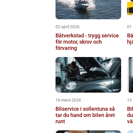
02 april 2026
01 
Båtverkstad - trygg service
Bär
för motor, skrov och
hj
förvaring
16 mars 2026
13
Bilservice i sollentuna så
Bi
tar du hand om bilen året
du
runt
vä