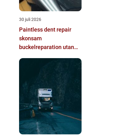
30 juli 2026
Paintless dent repair
skonsam
buckelreparation utan
omlackering