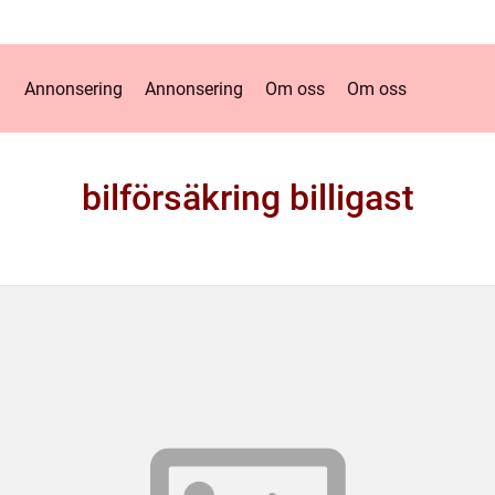
Annonsering
Annonsering
Om oss
Om oss
bilförsäkring billigast