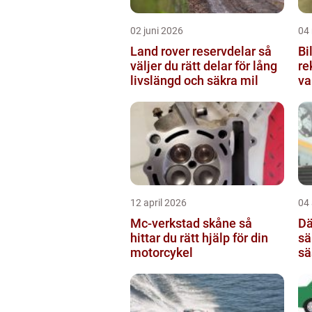
02 juni 2026
04
Land rover reservdelar så
Bil
väljer du rätt delar för lång
re
livslängd och säkra mil
va
12 april 2026
04 
Mc-verkstad skåne så
Däc
hittar du rätt hjälp för din
sä
motorcykel
sä