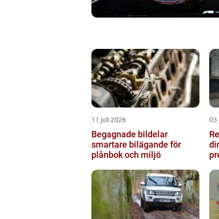
11 juli 2026
03 
Begagnade bildelar
Re
smartare bilägande för
di
plånbok och miljö
pr