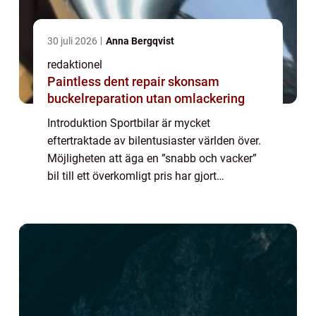
30 juli 2026
Anna Bergqvist
redaktionel
Paintless dent repair skonsam
buckelreparation utan omlackering
Introduktion Sportbilar är mycket
eftertraktade av bilentusiaster världen över.
Möjligheten att äga en ”snabb och vacker”
bil till ett överkomligt pris har gjort
begagnade sportbilar till ett populärt val.
Denna artikel kommer att ge en g...