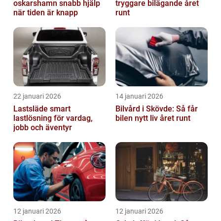
oskarshamn snabb hjälp
tryggare bilägande året
när tiden är knapp
runt
22 januari 2026
14 januari 2026
Lastsläde smart
Bilvård i Skövde: Så får
lastlösning för vardag,
bilen nytt liv året runt
jobb och äventyr
12 januari 2026
12 januari 2026