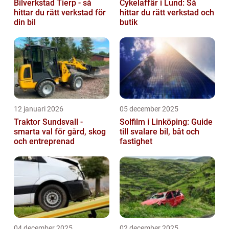
Bilverkstad Tierp - så
Cykelaffär i Lund: Så
hittar du rätt verkstad för
hittar du rätt verkstad och
din bil
butik
12 januari 2026
05 december 2025
Traktor Sundsvall -
Solfilm i Linköping: Guide
smarta val för gård, skog
till svalare bil, båt och
och entreprenad
fastighet
04 december 2025
02 december 2025