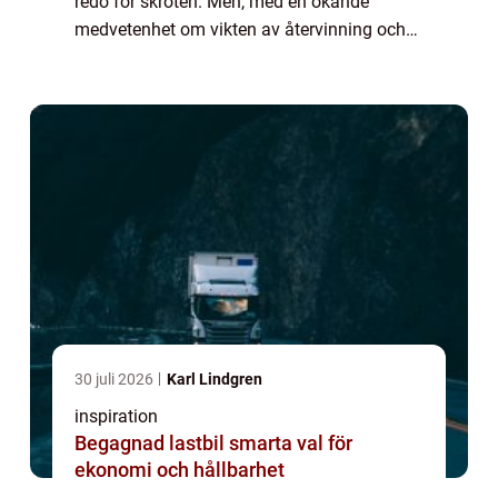
redo för skroten. Men, med en ökande
medvetenhet om vikten av återvinning och
värdet av de ädelmetaller som katalysatorer
o...
30 juli 2026
Karl Lindgren
inspiration
Begagnad lastbil smarta val för
ekonomi och hållbarhet