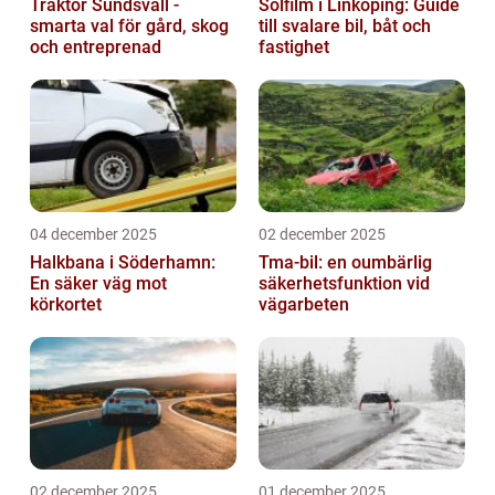
Traktor Sundsvall -
Solfilm i Linköping: Guide
smarta val för gård, skog
till svalare bil, båt och
och entreprenad
fastighet
04 december 2025
02 december 2025
Halkbana i Söderhamn:
Tma-bil: en oumbärlig
En säker väg mot
säkerhetsfunktion vid
körkortet
vägarbeten
02 december 2025
01 december 2025