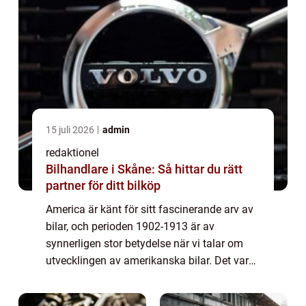
15 juli 2026
admin
redaktionel
Bilhandlare i Skåne: Så hittar du rätt
partner för ditt bilköp
America är känt för sitt fascinerande arv av
bilar, och perioden 1902-1913 är av
synnerligen stor betydelse när vi talar om
utvecklingen av amerikanska bilar. Det var
under dessa år som bilindustrin verkligen
tog fart och banade väg för många av de i...