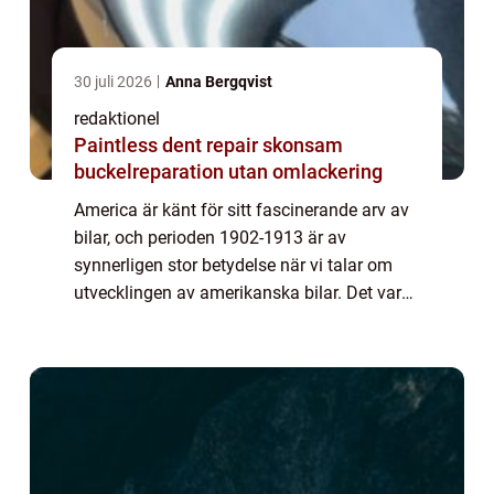
30 juli 2026
Anna Bergqvist
redaktionel
Paintless dent repair skonsam
buckelreparation utan omlackering
America är känt för sitt fascinerande arv av
bilar, och perioden 1902-1913 är av
synnerligen stor betydelse när vi talar om
utvecklingen av amerikanska bilar. Det var
under dessa år som bilindustrin verkligen
tog fart och banade väg för många av de i...