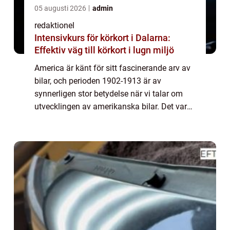
05 augusti 2026
admin
redaktionel
Intensivkurs för körkort i Dalarna:
Effektiv väg till körkort i lugn miljö
America är känt för sitt fascinerande arv av
bilar, och perioden 1902-1913 är av
synnerligen stor betydelse när vi talar om
utvecklingen av amerikanska bilar. Det var
under dessa år som bilindustrin verkligen
tog fart och banade väg för många av de i...