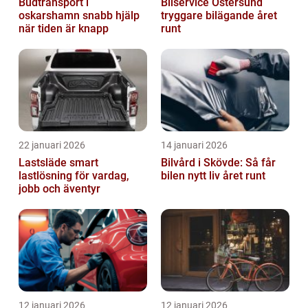
Budtransport i
Bilservice Östersund
oskarshamn snabb hjälp
tryggare bilägande året
när tiden är knapp
runt
22 januari 2026
14 januari 2026
Lastsläde smart
Bilvård i Skövde: Så får
lastlösning för vardag,
bilen nytt liv året runt
jobb och äventyr
12 januari 2026
12 januari 2026