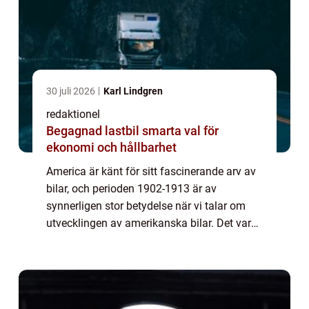
30 juli 2026
Karl Lindgren
redaktionel
Begagnad lastbil smarta val för
ekonomi och hållbarhet
America är känt för sitt fascinerande arv av
bilar, och perioden 1902-1913 är av
synnerligen stor betydelse när vi talar om
utvecklingen av amerikanska bilar. Det var
under dessa år som bilindustrin verkligen
tog fart och banade väg för många av de i...