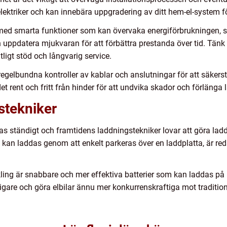
 elektriker och kan innebära uppgradering av ditt hem-el-system f
are med smarta funktioner som kan övervaka energiförbrukningen
ch uppdatera mjukvaran för att förbättra prestanda över tid. Tänk
tligt stöd och långvarig service.
gelbundna kontroller av kablar och anslutningar för att säkerstäl
et rent och fritt från hinder för att undvika skador och förlänga 
stekniker
las ständigt och framtidens laddningstekniker lovar att göra l
 kan laddas genom att enkelt parkeras över en laddplatta, är red
ling är snabbare och mer effektiva batterier som kan laddas på
igare och göra elbilar ännu mer konkurrenskraftiga mot traditio