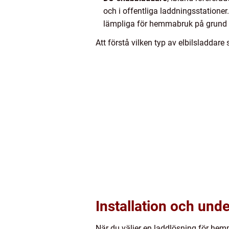
och i offentliga laddningsstationer
lämpliga för hemmabruk på grund a
Att förstå vilken typ av elbilsladda
Installation och unde
När du väljer en laddlösning för hemm