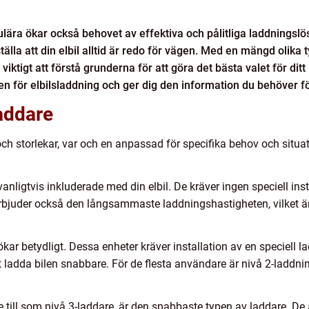
opulära ökar också behovet av effektiva och pålitliga laddningslö
lla att din elbil alltid är redo för vägen. Med en mängd olika 
 viktigt att förstå grunderna för att göra det bästa valet för di
n för elbilsladdning och ger dig den information du behöver för
laddare
ch storlekar, var och en anpassad för specifika behov och situat
anligtvis inkluderade med din elbil. De kräver ingen speciell inst
rbjuder också den långsammaste laddningshastigheten, vilket är t
ökar betydligt. Dessa enheter kräver installation av en speciell
 ladda bilen snabbare. För de flesta användare är nivå 2-laddni
de till som nivå 3-laddare, är den snabbaste typen av laddare. D