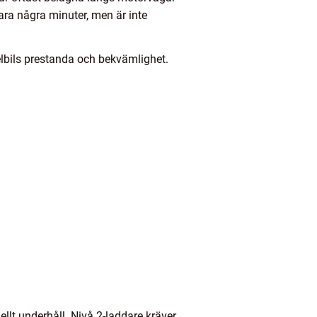
bara några minuter, men är inte
elbils prestanda och bekvämlighet.
llt underhåll. Nivå 2-laddare kräver