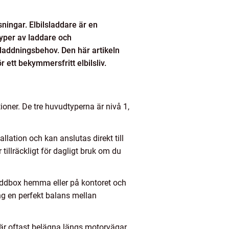
sningar. Elbilsladdare är en
typer av laddare och
tt laddningsbehov. Den här artikeln
 ett bekymmersfritt elbilsliv.
ioner. De tre huvudtyperna är nivå 1,
allation och kan anslutas direkt till
illräckligt för dagligt bruk om du
 laddbox hemma eller på kontoret och
ng en perfekt balans mellan
e är oftast belägna längs motorvägar