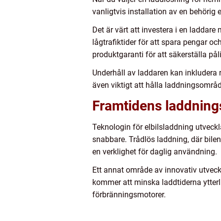
vanligtvis installation av en behörig
Det är värt att investera i en ladd
lågtrafiktider för att spara pengar o
produktgaranti för att säkerställa påli
Underhåll av laddaren kan inkludera re
även viktigt att hålla laddningsområd
Framtidens laddning
Teknologin för elbilsladdning utveck
snabbare. Trådlös laddning, där bilen
en verklighet för daglig användning.
Ett annat område av innovativ utveck
kommer att minska laddtiderna ytterl
förbränningsmotorer.