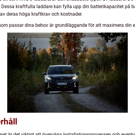
. Dessa kraftfulla laddare kan fylla upp din batterikapacitet på 
v deras höga kraftkrav och kostnader.
re som passar dina behov är grundläggande för att maximera din 
rhåll
et är det viktigt att överväga installationsprocessen och eventue