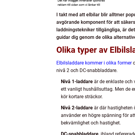
I takt med att elbilar blir alltmer p
avgörande komponent för att säkerstä
laddningstekniker tillgängliga, är det
guidar dig genom de olika alternative
Olika typer av Elbils
Elbilsladdare kommer i olika former
o
nivå 2 och DC-snabbladdare.
Nivå 1-laddare
är de enklaste och v
ett vanligt hushållsuttag. Men de e
kör kortare sträckor.
Nivå 2-laddare
är där hastigheten 
använder en högre spänning för att
bekvämlighet och hastighet.
DC-snabbladdare
, ibland referera