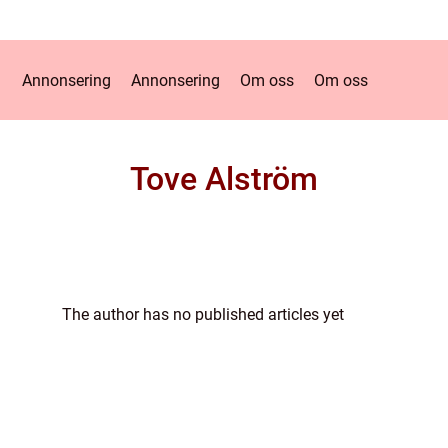
Annonsering
Annonsering
Om oss
Om oss
Tove Alström
The author has no published articles yet